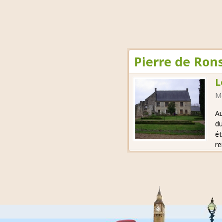
Pierre de Ron
L
M
Au
du
ét
re