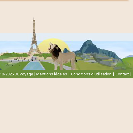
010-2026 DuVoyage|
Mentions légales
|
Conditions d'utilisation
|
Contact
|