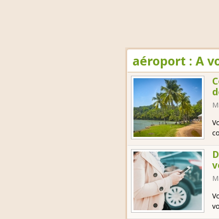
aéroport : A 
C
d
M
Vo
co
D
v
M
Vo
vo