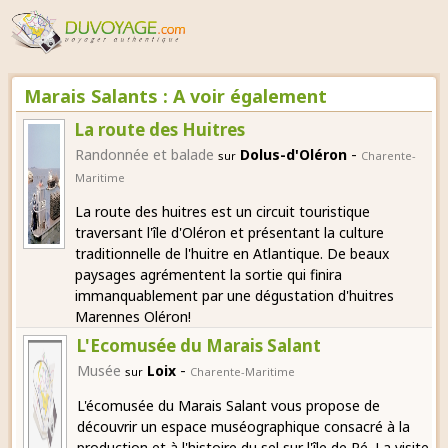
Marais Salants : A voir également
La route des Huitres
-
Randonnée et balade
Dolus-d'Oléron
sur
Charente-
Maritime
La route des huitres est un circuit touristique
traversant l'île d'Oléron et présentant la culture
traditionnelle de l'huitre en Atlantique. De beaux
paysages agrémentent la sortie qui finira
immanquablement par une dégustation d'huitres
Marennes Oléron!
L'Ecomusée du Marais Salant
-
Musée
Loix
sur
Charente-Maritime
L'écomusée du Marais Salant vous propose de
découvrir un espace muséographique consacré à la
production et à l'histoire du sel sur l'île de Ré. La visite