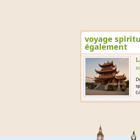
voyage spiritu
également
L
M
Dé
sp
Co