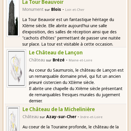
La Tour Beauvoir
-
Monument
Blois
sur
Loir-et-Cher
La Tour Beauvoir est un fantastique héritage du
XIème siècle. Elle abrite aujourd'hui une salle
d'exposition, des salles de réception ainsi que des
"cachots d'hôtes" permettant de passer une nuitée
sur place. La tour est visitable à cette occasion.
Le Château de Lançon
-
Château
Brézé
sur
Maine-et-Loire
Au coeur du Saumurois, le château de Lançon est
un remarquable domaine privé, qui fut un ancien
prieuré cistercien du XIIème siècle.
Il abrite une chapelle du XVème siècle présentant
de remarquables fresques murales du jugement
dernier.
Le Château de la Michelinière
-
Château
Azay-sur-Cher
sur
Indre-et-Loire
Au coeur de la Touraine profonde, le château de la