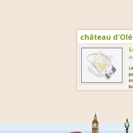
château d'Olé
L
Ac
Le
pa
in
bo