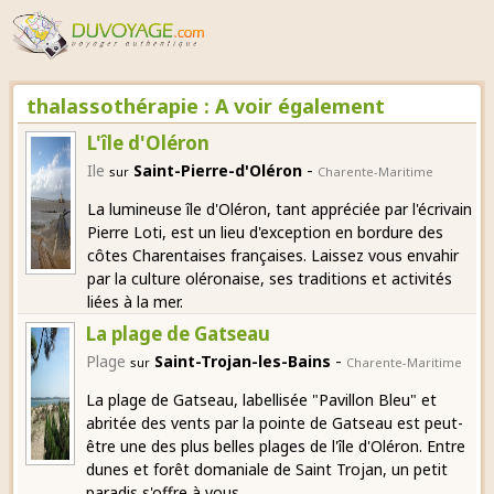
thalassothérapie : A voir également
L'île d'Oléron
-
Ile
Saint-Pierre-d'Oléron
sur
Charente-Maritime
La lumineuse île d'Oléron, tant appréciée par l'écrivain
Pierre Loti, est un lieu d'exception en bordure des
côtes Charentaises françaises. Laissez vous envahir
par la culture oléronaise, ses traditions et activités
liées à la mer.
La plage de Gatseau
-
Plage
Saint-Trojan-les-Bains
sur
Charente-Maritime
La plage de Gatseau, labellisée "Pavillon Bleu" et
abritée des vents par la pointe de Gatseau est peut-
être une des plus belles plages de l'île d'Oléron. Entre
dunes et forêt domaniale de Saint Trojan, un petit
paradis s'offre à vous.