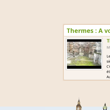
Thermes : A v
T
M
Le
si
C'
ét
Au