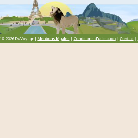
010-2026 DuVoyage|
Mentions légales
|
Conditions d'utilisation
|
Contact
|