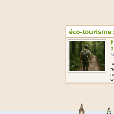
éco-tourisme 
P
p
M
Dé
fa
re
vo