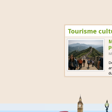
Tourisme cult
M
p
M
Dé
an
du