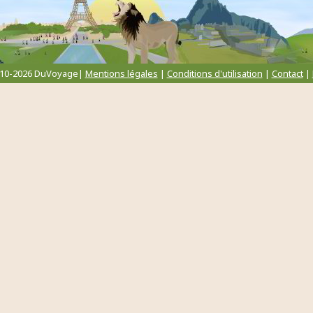
010-2026 DuVoyage|
Mentions légales
|
Conditions d'utilisation
|
Contact
|