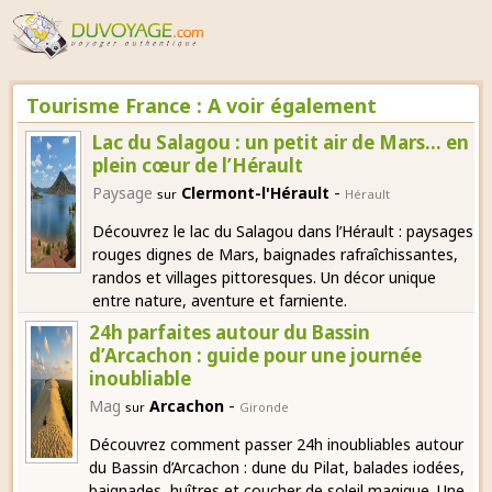
Tourisme France : A voir également
Lac du Salagou : un petit air de Mars… en
plein cœur de l’Hérault
-
Paysage
Clermont-l'Hérault
sur
Hérault
Découvrez le lac du Salagou dans l’Hérault : paysages
rouges dignes de Mars, baignades rafraîchissantes,
randos et villages pittoresques. Un décor unique
entre nature, aventure et farniente.
24h parfaites autour du Bassin
d’Arcachon : guide pour une journée
inoubliable
-
Mag
Arcachon
sur
Gironde
Découvrez comment passer 24h inoubliables autour
du Bassin d’Arcachon : dune du Pilat, balades iodées,
baignades, huîtres et coucher de soleil magique. Une