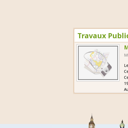
Travaux Publi
M
M
Le
Ce
Ce
19
Au