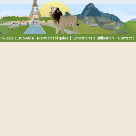
010-2026 DuVoyage|
Mentions légales
|
Conditions d'utilisation
|
Contact
|