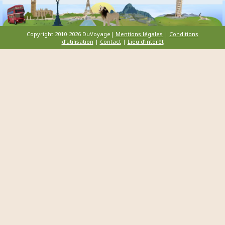
Copyright 2010-2026 DuVoyage|
Mentions légales
|
Conditions
d'utilisation
|
Contact
|
Lieu d'intérêt