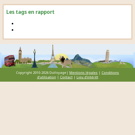
Les tags en rapport
Copyright 2010-2026 DuVoyage|
Mentions légales
|
Conditions
d'utilisation
|
Contact
|
Lieu d'intérêt