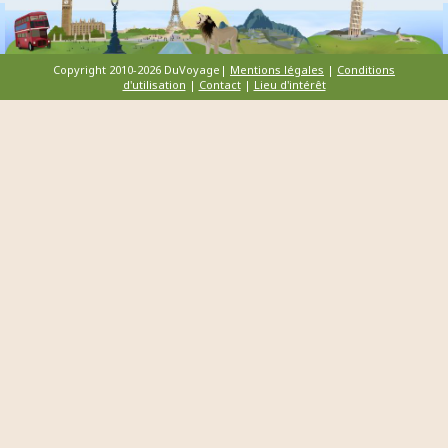
Copyright 2010-2026 DuVoyage|
Mentions légales
|
Conditions
d'utilisation
|
Contact
|
Lieu d'intérêt