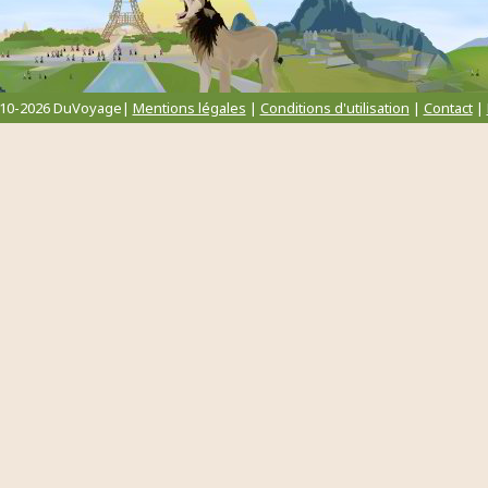
010-2026 DuVoyage|
Mentions légales
|
Conditions d'utilisation
|
Contact
|