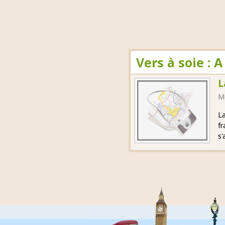
Vers à soie : 
L
M
La
fr
s'