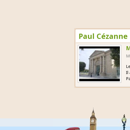
Paul Cézanne 
M
M
Le
Il
Pa