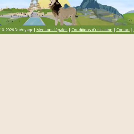
010-2026 DuVoyage|
Mentions légales
|
Conditions d'utilisation
|
Contact
|