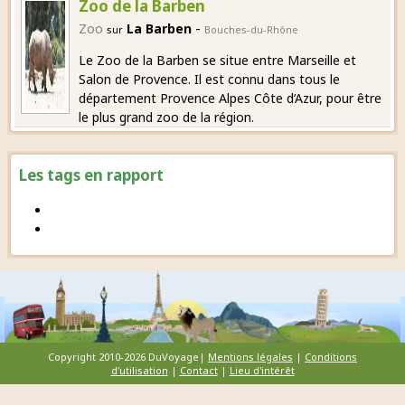
Zoo de la Barben
-
Zoo
La Barben
sur
Bouches-du-Rhône
Le Zoo de la Barben se situe entre Marseille et
Salon de Provence. Il est connu dans tous le
département Provence Alpes Côte d’Azur, pour être
le plus grand zoo de la région.
Les tags en rapport
Copyright 2010-2026 DuVoyage|
Mentions légales
|
Conditions
d'utilisation
|
Contact
|
Lieu d'intérêt