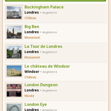
Buckingham Palace
-
Londres
Angleterre
Château
Big Ben
-
Londres
Angleterre
Monument
La Tour de Londres
-
Londres
Angleterre
Monument
Le château de Windsor
-
Windsor
Angleterre
Château
London Dungeon
-
Londres
Angleterre
Musée
London Eye
-
Londres
Angleterre