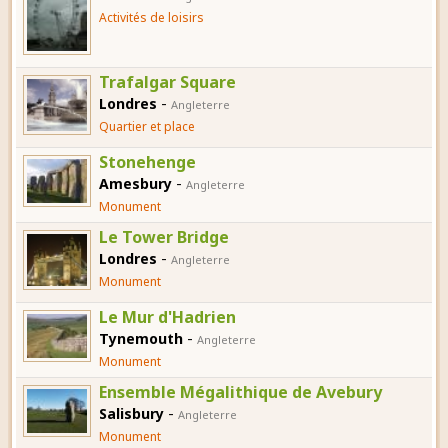
Activités de loisirs
Trafalgar Square
-
Londres
Angleterre
Quartier et place
Stonehenge
-
Amesbury
Angleterre
Monument
Le Tower Bridge
-
Londres
Angleterre
Monument
Le Mur d'Hadrien
-
Tynemouth
Angleterre
Monument
Ensemble Mégalithique de Avebury
-
Salisbury
Angleterre
Monument