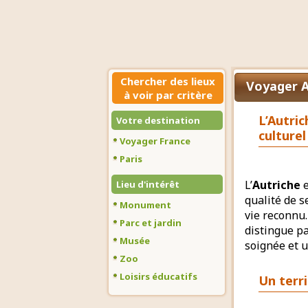
Chercher des lieux
Voyager A
à voir par critère
L’Autri
Votre destination
culturel
Voyager France
Paris
L’
Autriche
e
Lieu d'intérêt
qualité de s
Monument
vie reconnu.
Parc et jardin
distingue pa
Musée
soignée et 
Zoo
Loisirs éducatifs
Un terr