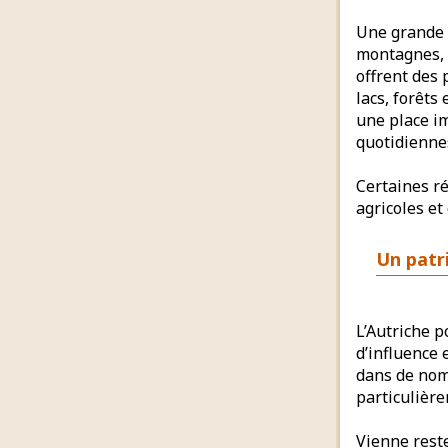
Une grande p
montagnes, e
offrent des 
lacs, forêts
une place im
quotidienne
Certaines ré
agricoles et
Un patr
L’Autriche 
d’influence 
dans de nom
particulièr
Vienne rest