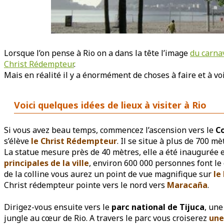
Lorsque l’on pense à Rio on a dans la tête l’image
du carna
Christ Rédempteur
.
Mais en réalité il y a énormément de choses à faire et à voir
Voici quelques idées de lieux à visiter à Rio
Si vous avez beau temps, commencez l’ascension vers le
C
s’élève
le Christ Rédempteur
. Il se situe à plus de 700 mè
La statue mesure près de 40 mètres, elle a été inaugurée 
principales de la ville
, environ 600 000 personnes font l
de la colline vous aurez un point de vue magnifique sur
le
Christ rédempteur pointe vers le nord vers
Maracaña
.
Dirigez-vous ensuite vers le
parc national de Tijuca
, une
jungle au cœur de Rio. A travers le parc vous croiserez
une