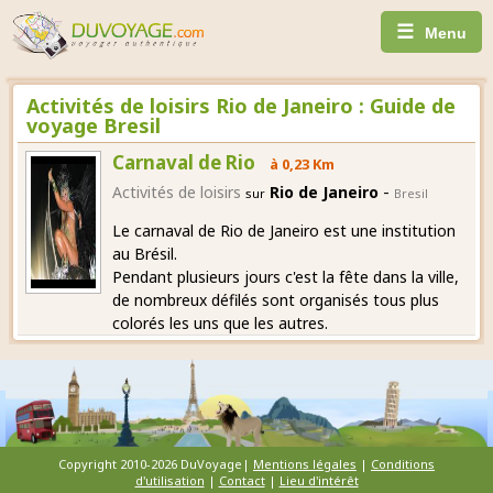
☰
Menu
Activités de loisirs Rio de Janeiro : Guide de
voyage Bresil
Carnaval de Rio
à 0,23 Km
-
Activités de loisirs
Rio de Janeiro
sur
Bresil
Le carnaval de Rio de Janeiro est une institution
au Brésil.
Pendant plusieurs jours c'est la fête dans la ville,
de nombreux défilés sont organisés tous plus
colorés les uns que les autres.
Copyright 2010-2026 DuVoyage|
Mentions légales
|
Conditions
d'utilisation
|
Contact
|
Lieu d'intérêt