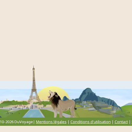
010-2026 DuVoyage|
Mentions légales
|
Conditions d'utilisation
|
Contact
|