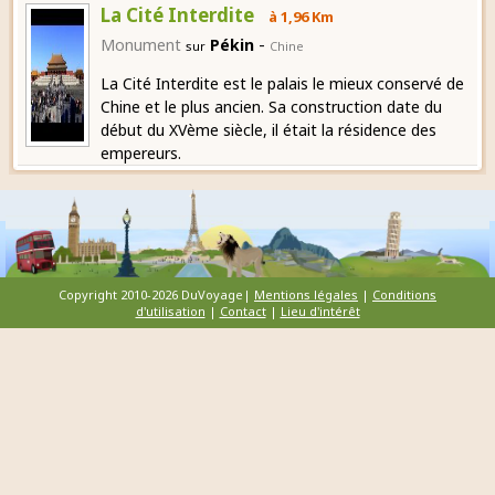
La Cité Interdite
à 1,96 Km
-
Monument
Pékin
sur
Chine
La Cité Interdite est le palais le mieux conservé de
Chine et le plus ancien. Sa construction date du
début du XVème siècle, il était la résidence des
empereurs.
Copyright 2010-2026 DuVoyage|
Mentions légales
|
Conditions
d'utilisation
|
Contact
|
Lieu d'intérêt