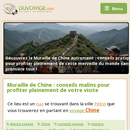
☰
Menu
Découvrez la Muraille de Chine autrement : conseils prati
pour profiter pleinement de cette merveille du monde sans 
première tour !
Muraille de Chine : conseils malins pour
profiter pleinement de votre visite
Ce lieu est un
se trouvant dans la ville
Pékin
que
mag
Chine
vous trouverez en partant en
voyage
Astuce voyage
Chine
conseils voyage
histoire
Monument historique
Muraille
Patrimoine Mondial de