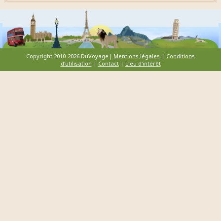
Copyright 2010-2026 DuVoyage|
Mentions légales
|
Conditions
d'utilisation
|
Contact
|
Lieu d'intérêt