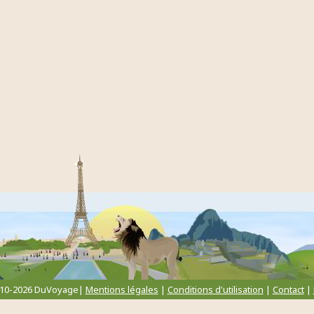
010-2026 DuVoyage|
Mentions légales
|
Conditions d'utilisation
|
Contact
|