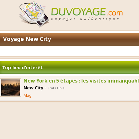
Voyage New City
Top lieu d'intérêt
New York en 5 étapes : les visites immanquab
-
New City
Etats Unis
Mag