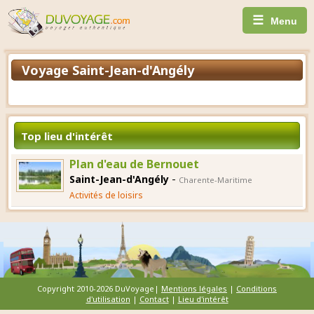
☰
Menu
Voyage Saint-Jean-d'Angély
Top lieu d'intérêt
Plan d'eau de Bernouet
-
Saint-Jean-d'Angély
Charente-Maritime
Activités de loisirs
Copyright 2010-2026 DuVoyage|
Mentions légales
|
Conditions
d'utilisation
|
Contact
|
Lieu d'intérêt