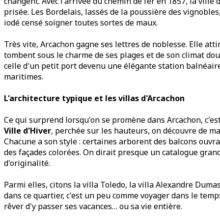
changent. Avec l'arrivée du chemin de fer en 1857, la ville 
prisée. Les Bordelais, lassés de la poussière des vignobles,
iodé censé soigner toutes sortes de maux.
Très vite, Arcachon gagne ses lettres de noblesse. Elle atti
tombent sous le charme de ses plages et de son climat doux.
celle d'un petit port devenu une élégante station balnéair
maritimes.
L'architecture typique et les villas d'Arcachon
Ce qui surprend lorsqu'on se promène dans Arcachon, c'est
Ville d'Hiver
, perchée sur les hauteurs, on découvre de mag
Chacune a son style : certaines arborent des balcons ouvra
des façades colorées. On dirait presque un catalogue gran
d'originalité.
Parmi elles, citons la villa Toledo, la villa Alexandre Dumas
dans ce quartier, c'est un peu comme voyager dans le temps.
rêver d'y passer ses vacances… ou sa vie entière.