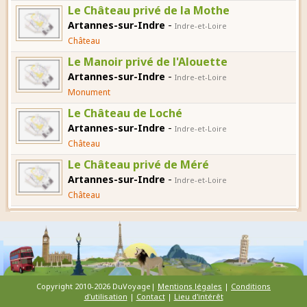
Le Château privé de la Mothe
-
Artannes-sur-Indre
Indre-et-Loire
Château
Le Manoir privé de l'Alouette
-
Artannes-sur-Indre
Indre-et-Loire
Monument
Le Château de Loché
-
Artannes-sur-Indre
Indre-et-Loire
Château
Le Château privé de Méré
-
Artannes-sur-Indre
Indre-et-Loire
Château
Copyright 2010-2026 DuVoyage|
Mentions légales
|
Conditions
d'utilisation
|
Contact
|
Lieu d'intérêt