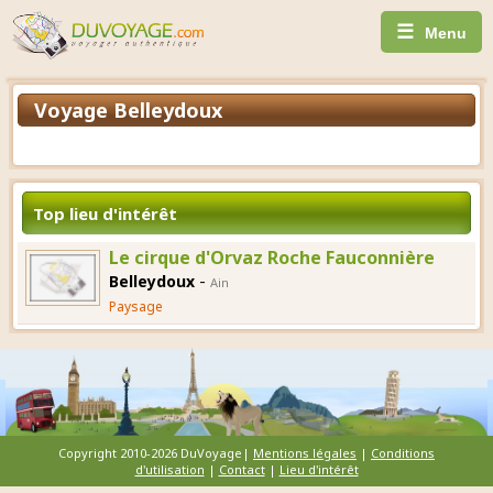
☰
Menu
Voyage Belleydoux
Top lieu d'intérêt
Le cirque d'Orvaz Roche Fauconnière
-
Belleydoux
Ain
Paysage
Copyright 2010-2026 DuVoyage|
Mentions légales
|
Conditions
d'utilisation
|
Contact
|
Lieu d'intérêt