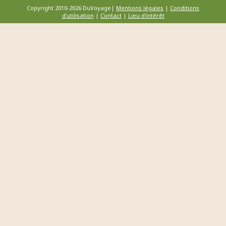
Copyright 2010-2026 DuVoyage|
Mentions légales
|
Conditions
d'utilisation
|
Contact
|
Lieu d'intérêt