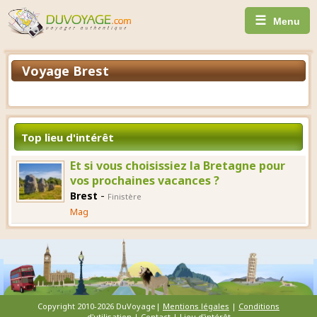
☰
Menu
Voyage Brest
Top lieu d'intérêt
Et si vous choisissiez la Bretagne pour
vos prochaines vacances ?
-
Brest
Finistère
Mag
Copyright 2010-2026 DuVoyage|
Mentions légales
|
Conditions
d'utilisation
|
Contact
|
Lieu d'intérêt