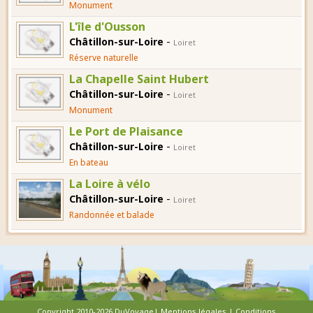
Monument
L'île d'Ousson
-
Châtillon-sur-Loire
Loiret
Réserve naturelle
La Chapelle Saint Hubert
-
Châtillon-sur-Loire
Loiret
Monument
Le Port de Plaisance
-
Châtillon-sur-Loire
Loiret
En bateau
La Loire à vélo
-
Châtillon-sur-Loire
Loiret
Randonnée et balade
Copyright 2010-2026 DuVoyage|
Mentions légales
|
Conditions