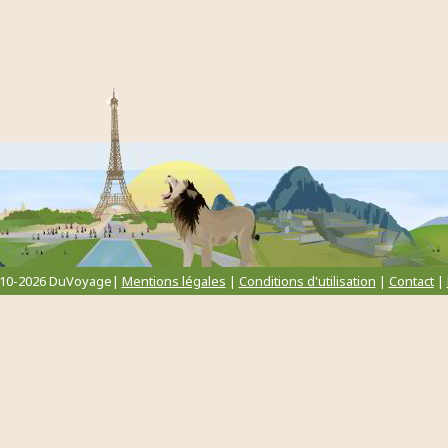
010-2026 DuVoyage|
Mentions légales
|
Conditions d'utilisation
|
Contact
|