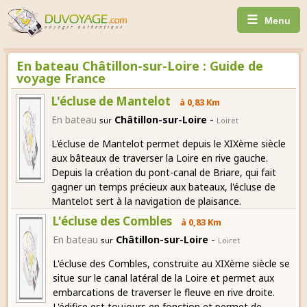
☰
Menu
En bateau Châtillon-sur-Loire : Guide de
voyage France
L'écluse de Mantelot
à 0,83 Km
-
En bateau
Châtillon-sur-Loire
sur
Loiret
L'écluse de Mantelot permet depuis le XIXème siècle
aux bâteaux de traverser la Loire en rive gauche.
Depuis la création du pont-canal de Briare, qui fait
gagner un temps précieux aux bateaux, l'écluse de
Mantelot sert à la navigation de plaisance.
L'écluse des Combles
à 0,83 Km
-
En bateau
Châtillon-sur-Loire
sur
Loiret
L'écluse des Combles, construite au XIXème siècle se
situe sur le canal latéral de la Loire et permet aux
embarcations de traverser le fleuve en rive droite.
L'édifice est toujours en fonction et permet de