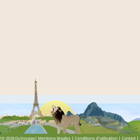
010-2026 DuVoyage|
Mentions légales
|
Conditions d'utilisation
|
Contact
|