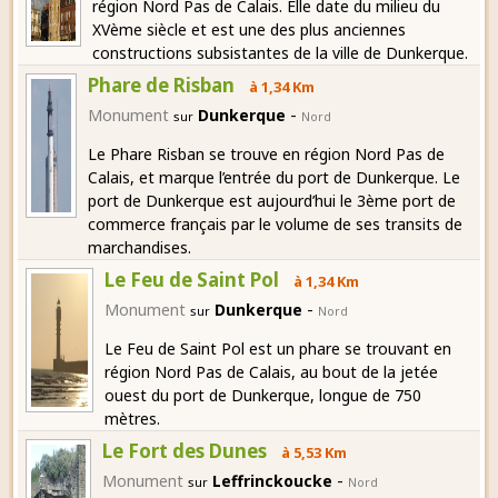
région Nord Pas de Calais. Elle date du milieu du
XVème siècle et est une des plus anciennes
constructions subsistantes de la ville de Dunkerque.
Phare de Risban
à 1,34 Km
-
Monument
Dunkerque
sur
Nord
Le Phare Risban se trouve en région Nord Pas de
Calais, et marque l’entrée du port de Dunkerque. Le
port de Dunkerque est aujourd’hui le 3ème port de
commerce français par le volume de ses transits de
marchandises.
Le Feu de Saint Pol
à 1,34 Km
-
Monument
Dunkerque
sur
Nord
Le Feu de Saint Pol est un phare se trouvant en
région Nord Pas de Calais, au bout de la jetée
ouest du port de Dunkerque, longue de 750
mètres.
Le Fort des Dunes
à 5,53 Km
-
Monument
Leffrinckoucke
sur
Nord