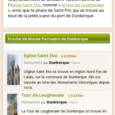
l'
église Saint Eloi
, nommé «
la tour du Leughenaer
», ainsi que le phare de Saint Pol, qui se trouve au
bout de la jetée ouest du port de Dunkerque.
Proche de Musée Portuaire de Dunkerque
Eglise Saint Eloi
à 0,39 Km
-
Monument
Dunkerque
sur
Nord
L’église Saint Eloi se trouve en région Nord Pas de
Calais, sur la commune de Dunkerque. Elle est
classée au titre des Monuments Historiques depuis
1916.
Tour de Leughenaer
à 0,53 Km
-
Monument
Dunkerque
sur
Nord
La Tour de Leughenaer de Dunkerque se trouve en