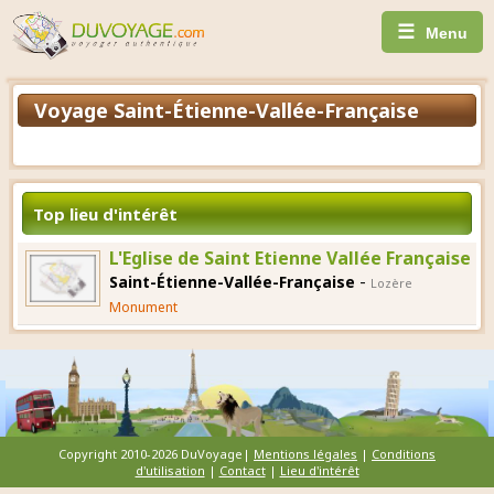
☰
Menu
Voyage Saint-Étienne-Vallée-Française
Top lieu d'intérêt
L'Eglise de Saint Etienne Vallée Française
-
Saint-Étienne-Vallée-Française
Lozère
Monument
Copyright 2010-2026 DuVoyage|
Mentions légales
|
Conditions
d'utilisation
|
Contact
|
Lieu d'intérêt