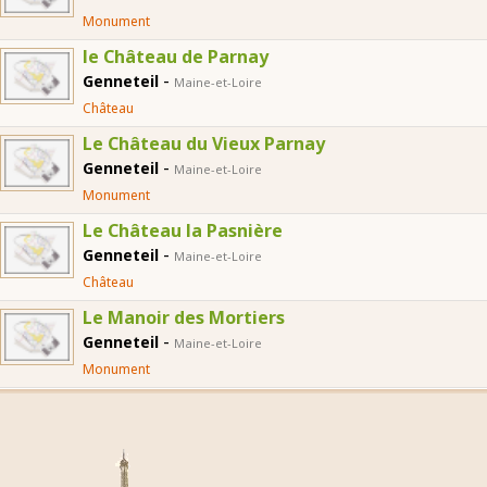
Monument
le Château de Parnay
-
Genneteil
Maine-et-Loire
Château
Le Château du Vieux Parnay
-
Genneteil
Maine-et-Loire
Monument
Le Château la Pasnière
-
Genneteil
Maine-et-Loire
Château
Le Manoir des Mortiers
-
Genneteil
Maine-et-Loire
Monument