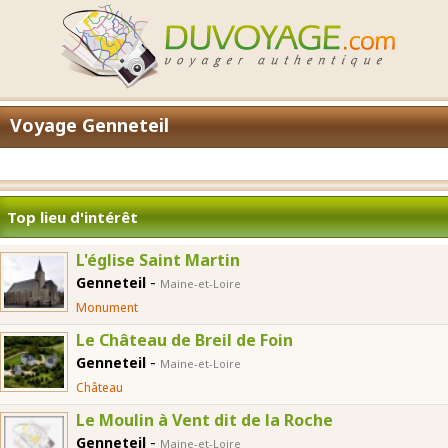
Voyage Genneteil
Top lieu d'intérêt
L'église Saint Martin
-
Genneteil
Maine-et-Loire
Monument
Le Château de Breil de Foin
-
Genneteil
Maine-et-Loire
Château
Le Moulin à Vent dit de la Roche
-
Genneteil
Maine-et-Loire