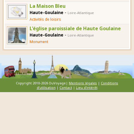
La Maison Bleu
-
Haute-Goulaine
Loire-Atlantique
Activités de loisirs
L'église paroissiale de Haute Goulaine
-
Haute-Goulaine
Loire-Atlantique
Monument
Copyright 2010-2026 DuVoyage|
Mentions légales
|
Conditions
d'utilisation
|
Contact
|
Lieu d'intérêt