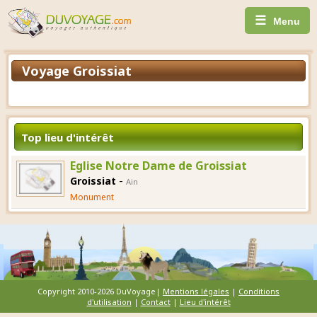
☰
Menu
Voyage Groissiat
Top lieu d'intérêt
Eglise Notre Dame de Groissiat
-
Groissiat
Ain
Monument
Copyright 2010-2026 DuVoyage|
Mentions légales
|
Conditions
d'utilisation
|
Contact
|
Lieu d'intérêt