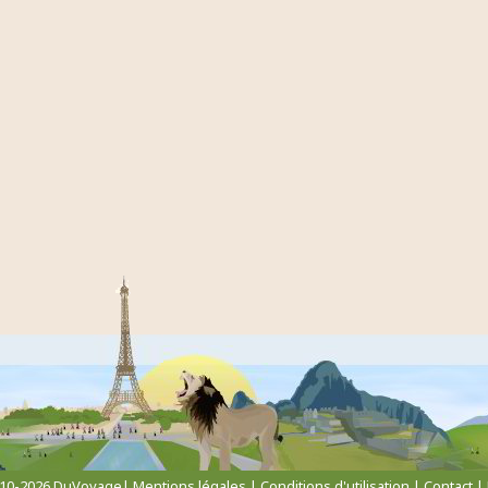
010-2026 DuVoyage|
Mentions légales
|
Conditions d'utilisation
|
Contact
|