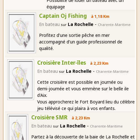
Possibilité de louer un bateau avec un
équipage
Captain Oj Fishing
à 1,18 Km
-
En bateau
La Rochelle
sur
Charente-Maritime
Profitez d'une sortie pêche en mer
accompagné d'un guide professionnel de
qualité.
Croisière Inter-îles
à 2,23 Km
-
En bateau
La Rochelle
sur
Charente-Maritime
Cette croisière est possible en journée ou
demi-journée et vous emmène sur le belle ile
d'Aix.
Vous approcherez le Fort Boyard lieu du célèbre
jeu télévisé ce qui plaira à vos enfants.
Croisière SMR
à 2,23 Km
-
En bateau
La Rochelle
sur
Charente-Maritime
Partez à la découverte de la baie de La Rochelle et