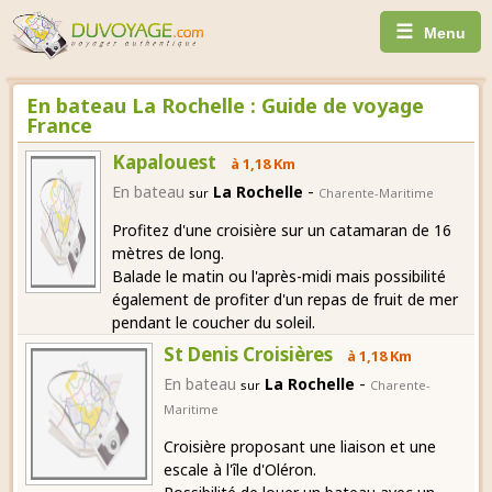
☰
Menu
En bateau La Rochelle : Guide de voyage
France
Kapalouest
à 1,18 Km
-
En bateau
La Rochelle
sur
Charente-Maritime
Profitez d'une croisière sur un catamaran de 16
mètres de long.
Balade le matin ou l'après-midi mais possibilité
également de profiter d'un repas de fruit de mer
pendant le coucher du soleil.
St Denis Croisières
à 1,18 Km
-
En bateau
La Rochelle
sur
Charente-
Maritime
Croisière proposant une liaison et une
escale à l'île d'Oléron.