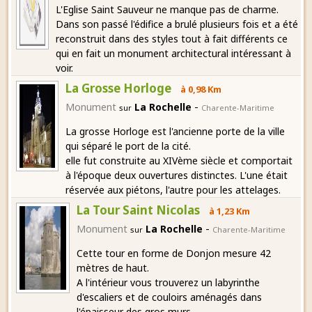
L'Eglise Saint Sauveur ne manque pas de charme.
Dans son passé l'édifice a brulé plusieurs fois et a été
reconstruit dans des styles tout à fait différents ce
qui en fait un monument architectural intéressant à
voir.
La Grosse Horloge
à 0,98 Km
-
Monument
La Rochelle
sur
Charente-Maritime
La grosse Horloge est l'ancienne porte de la ville
qui séparé le port de la cité.
elle fut construite au XIVème siècle et comportait
à l'époque deux ouvertures distinctes. L'une était
réservée aux piétons, l'autre pour les attelages.
La Tour Saint Nicolas
à 1,23 Km
-
Monument
La Rochelle
sur
Charente-Maritime
Cette tour en forme de Donjon mesure 42
mètres de haut.
A l'intérieur vous trouverez un labyrinthe
d'escaliers et de couloirs aménagés dans
l'épaisseur des gros murs.