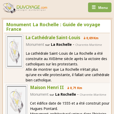
☰
Menu
Monument La Rochelle : Guide de voyage
France
La Cathédrale Saint-Louis
à 0,69 Km
-
Monument
La Rochelle
sur
Charente-Maritime
La cathédrale Saint-Louis de La Rochelle a été
construite au XVIIème siècle après la victoire des
catholiques sur les protestants.
Afin de montrer que La Rochelle n'était plus
qu'une ex-ville protestante, il fallait une cathédrale
bien catholique.
Maison Henri II
à 0,71 Km
-
Monument
La Rochelle
sur
Charente-Maritime
Cet édifice date de 1555 et a été construit pour
Hugues Pontard.
Monument architectural unique dans l'histoire