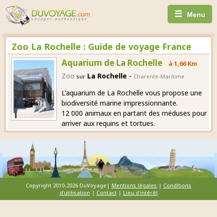
☰
Menu
Zoo La Rochelle : Guide de voyage France
Aquarium de La Rochelle
à 1,66 Km
-
Zoo
La Rochelle
sur
Charente-Maritime
L'aquarium de La Rochelle vous propose une
biodiversité marine impressionnante.
12 000 animaux en partant des méduses pour
arriver aux requins et tortues.
Copyright 2010-2026 DuVoyage|
Mentions légales
|
Conditions
d'utilisation
|
Contact
|
Lieu d'intérêt