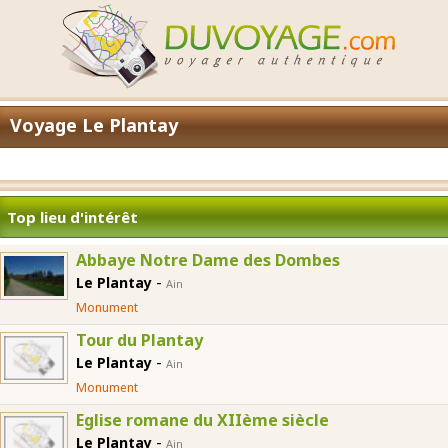
Voyage Le Plantay
Top lieu d'intérêt
Abbaye Notre Dame des Dombes
-
Le Plantay
Ain
Monument
Tour du Plantay
-
Le Plantay
Ain
Monument
Eglise romane du XIIème siècle
-
Le Plantay
Ain