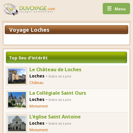
☰
Menu
Voyage Loches
Top lieu d'intérêt
Le Château de Loches
-
Loches
Indre-et-Loire
Château
La Collégiale Saint Ours
-
Loches
Indre-et-Loire
Monument
L'église Saint Antoine
-
Loches
Indre-et-Loire
Monument