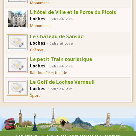
Monument
L'hôtel de Ville et la Porte du Picois
-
Loches
Indre-et-Loire
Monument
Le Château de Sansac
-
Loches
Indre-et-Loire
Château
Le petit Train touristique
-
Loches
Indre-et-Loire
Randonnée et balade
Le Golf de Loches Verneuil
-
Loches
Indre-et-Loire
Sport
Copyright 2010-2026 DuVoyage|
Mentions légales
|
Conditions