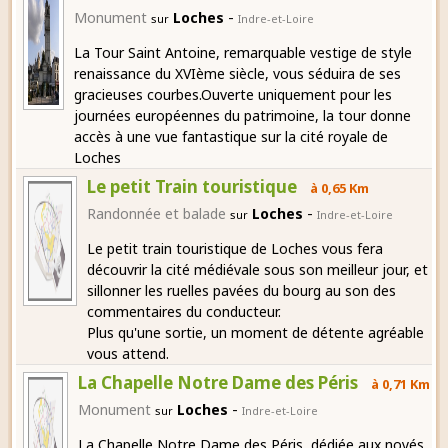
-
Monument
Loches
sur
Indre-et-Loire
La Tour Saint Antoine, remarquable vestige de style
renaissance du XVIème siècle, vous séduira de ses
gracieuses courbes.Ouverte uniquement pour les
journées européennes du patrimoine, la tour donne
accès à une vue fantastique sur la cité royale de
Loches
Le petit Train touristique
à 0,65 Km
-
Randonnée et balade
Loches
sur
Indre-et-Loire
Le petit train touristique de Loches vous fera
découvrir la cité médiévale sous son meilleur jour, et
sillonner les ruelles pavées du bourg au son des
commentaires du conducteur.
Plus qu'une sortie, un moment de détente agréable
vous attend.
La Chapelle Notre Dame des Péris
à 0,71 Km
-
Monument
Loches
sur
Indre-et-Loire
La Chapelle Notre Dame des Péris, dédiée aux noyés