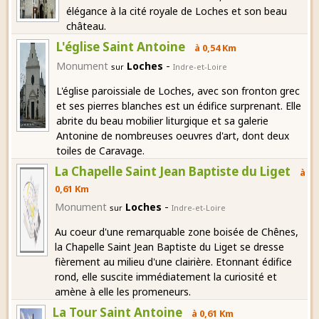
élégance à la cité royale de Loches et son beau
château.
L'église Saint Antoine
à 0,54 Km
-
Monument
Loches
sur
Indre-et-Loire
L'église paroissiale de Loches, avec son fronton grec
et ses pierres blanches est un édifice surprenant. Elle
abrite du beau mobilier liturgique et sa galerie
Antonine de nombreuses oeuvres d'art, dont deux
toiles de Caravage.
La Chapelle Saint Jean Baptiste du Liget
à
0,61 Km
-
Monument
Loches
sur
Indre-et-Loire
Au coeur d'une remarquable zone boisée de Chênes,
la Chapelle Saint Jean Baptiste du Liget se dresse
fièrement au milieu d'une clairière. Etonnant édifice
rond, elle suscite immédiatement la curiosité et
amène à elle les promeneurs.
La Tour Saint Antoine
à 0,61 Km