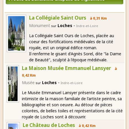
La Collégiale Saint Ours
à 0,31 Km
-
Monument
Loches
sur
Indre-et-Loire
La Collégiale Saint Ours de Loches, placée au
coeur des fortifications médiévales de la cité
royale, est un original édifice roman.
Il renferme le gisant d'Agnès Sorel, dite "la Dame
de Beauté", sculpté à l'époque médiévale.
La Maison Musée Emmanuel Lansyer
à
0,42 Km
-
Musée
Loches
sur
Indre-et-Loire
Le Musée Emmanuel Lansyer présente dans le cadre
intimiste de la maison familiale de l'artiste peintre, sa
bibliographie et son oeuvre. Au détour de pièces
colorées, de belles toiles et représentations de la cité
royale de Loches sont à découvrir.
Le Château de Loches
à 0,42 Km