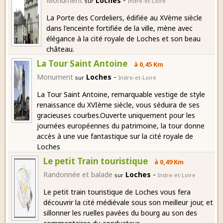
-
Monument
Loches
sur
Indre-et-Loire
La Porte des Cordeliers, édifiée au XVème siècle
dans l'enceinte fortifiée de la ville, mène avec
élégance à la cité royale de Loches et son beau
château.
La Tour Saint Antoine
à 0,45 Km
-
Monument
Loches
sur
Indre-et-Loire
La Tour Saint Antoine, remarquable vestige de style
renaissance du XVIème siècle, vous séduira de ses
gracieuses courbes.Ouverte uniquement pour les
journées européennes du patrimoine, la tour donne
accès à une vue fantastique sur la cité royale de
Loches
Le petit Train touristique
à 0,49 Km
-
Randonnée et balade
Loches
sur
Indre-et-Loire
Le petit train touristique de Loches vous fera
découvrir la cité médiévale sous son meilleur jour, et
sillonner les ruelles pavées du bourg au son des