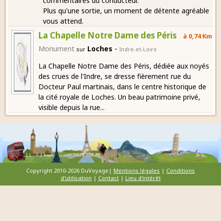
commentaires du conducteur.
Plus qu'une sortie, un moment de détente agréable
vous attend.
La Chapelle Notre Dame des Péris
à 0,74 Km
-
Monument
Loches
sur
Indre-et-Loire
La Chapelle Notre Dame des Péris, dédiée aux noyés
des crues de l'Indre, se dresse fièrement rue du
Docteur Paul martinais, dans le centre historique de
la cité royale de Loches. Un beau patrimoine privé,
visible depuis la rue...
Copyright 2010-2026 DuVoyage|
Mentions légales
|
Conditions
d'utilisation
|
Contact
|
Lieu d'intérêt