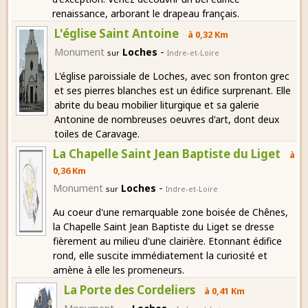
renaissance, arborant le drapeau français.
L'église Saint Antoine
à 0,32 Km
-
Monument
Loches
sur
Indre-et-Loire
L'église paroissiale de Loches, avec son fronton grec
et ses pierres blanches est un édifice surprenant. Elle
abrite du beau mobilier liturgique et sa galerie
Antonine de nombreuses oeuvres d'art, dont deux
toiles de Caravage.
La Chapelle Saint Jean Baptiste du Liget
à
0,36 Km
-
Monument
Loches
sur
Indre-et-Loire
Au coeur d'une remarquable zone boisée de Chênes,
la Chapelle Saint Jean Baptiste du Liget se dresse
fièrement au milieu d'une clairière. Etonnant édifice
rond, elle suscite immédiatement la curiosité et
amène à elle les promeneurs.
La Porte des Cordeliers
à 0,41 Km