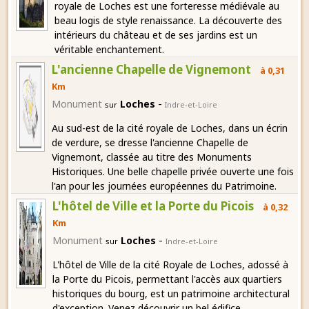
royale de Loches est une forteresse médiévale au
beau logis de style renaissance. La découverte des
intérieurs du château et de ses jardins est un
véritable enchantement.
L'ancienne Chapelle de Vignemont
à 0,31
Km
-
Monument
Loches
sur
Indre-et-Loire
Au sud-est de la cité royale de Loches, dans un écrin
de verdure, se dresse l'ancienne Chapelle de
Vignemont, classée au titre des Monuments
Historiques. Une belle chapelle privée ouverte une fois
l'an pour les journées européennes du Patrimoine.
L'hôtel de Ville et la Porte du Picois
à 0,32
Km
-
Monument
Loches
sur
Indre-et-Loire
L'hôtel de Ville de la cité Royale de Loches, adossé à
la Porte du Picois, permettant l'accès aux quartiers
historiques du bourg, est un patrimoine architectural
d'exception. Venez découvrir un bel édifice