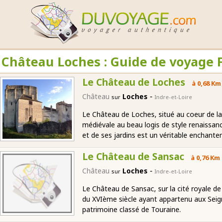
Château Loches : Guide de voyage 
Le Château de Loches
à 0,68 Km
-
Château
Loches
sur
Indre-et-Loire
Le Château de Loches, situé au coeur de la
médiévale au beau logis de style renaissan
et de ses jardins est un véritable enchant
Le Château de Sansac
à 0,76 Km
-
Château
Loches
sur
Indre-et-Loire
Le Château de Sansac, sur la cité royale d
du XVIème siècle ayant appartenu aux Seig
patrimoine classé de Touraine.