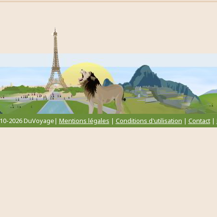
010-2026 DuVoyage|
Mentions légales
|
Conditions d'utilisation
|
Contact
|